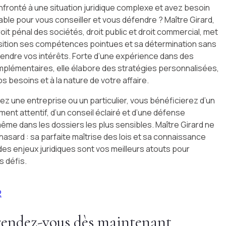
fronté à une situation juridique complexe et avez besoin
iable pour vous conseiller et vous défendre ? Maître Girard,
oit pénal des sociétés, droit public et droit commercial, met
sition ses compétences pointues et sa détermination sans
éfendre vos intérêts. Forte d’une expérience dans des
plémentaires, elle élabore des stratégies personnalisées,
s besoins et à la nature de votre affaire.
z une entreprise ou un particulier, vous bénéficierez d’un
t attentif, d’un conseil éclairé et d’une défense
ême dans les dossiers les plus sensibles. Maître Girard ne
 hasard : sa parfaite maîtrise des lois et sa connaissance
es enjeux juridiques sont vos meilleurs atouts pour
 défis.
2
rendez-vous dès maintenant