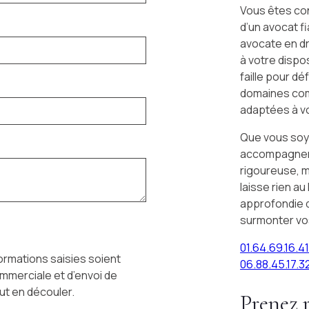
Vous êtes con
d’un avocat f
avocate en dr
à votre dispo
faille pour d
domaines com
adaptées à vo
Que vous soye
accompagnemen
rigoureuse, m
laisse rien au
approfondie d
surmonter vos
01.64.69.16.41
ormations saisies soient
06.88.45.17.3
ommerciale et d’envoi de
ut en découler.
Prenez 