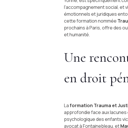
Yonne, est spécifiquement conç
l'accompagnement social, et 
émotionnels et juridiques entou
cette formation nommée
Trau
prochains à Paris, offre des o
et humanité.
Une rencont
en droit pé
La
formation Trauma et Just
approfondie face aux lacunes c
psychologique des enfants vi
avocat à Fontainebleau, et
Ma