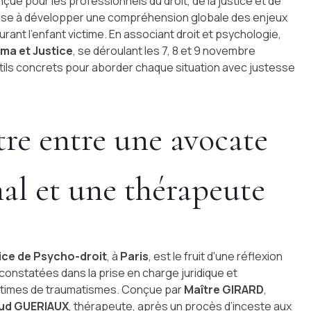
ue pour les professionnels du droit, de la justice et de
vise à développer une compréhension globale des enjeux
rant l'enfant victime. En associant droit et psychologie,
ma et Justice
, se déroulant les 7, 8 et 9 novembre
utils concrets pour aborder chaque situation avec justesse
re entre une avocate
nal et une thérapeute
ice de Psycho-droit
, à
Paris
, est le fruit d'une réflexion
onstatées dans la prise en charge juridique et
ctimes de traumatismes. Conçue par
Maître GIRARD
,
ud GUERIAUX
, thérapeute, après un procès d’inceste aux