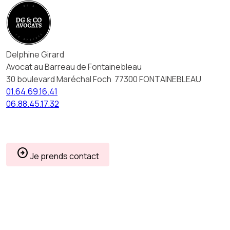
Panneau de gestion des cookies
Delphine Girard
Avocat au Barreau de Fontainebleau
30 boulevard Maréchal Foch
77300 FONTAINEBLEAU
01.64.69.16.41
06.88.45.17.32
arrow_circle_right
Je prends contact