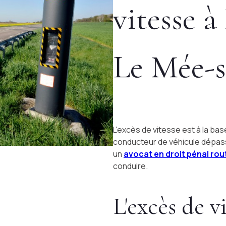
vitesse à
Le Mée-s
L'excès de vitesse est à la bas
conducteur de véhicule dépasse 
un
avocat en droit pénal rou
conduire.
L'excès de v