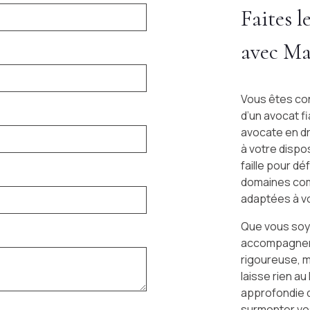
Faites l
avec Ma
Vous êtes con
d’un avocat f
avocate en dr
à votre dispo
faille pour d
domaines com
adaptées à vo
Que vous soye
accompagnemen
rigoureuse, m
laisse rien au
approfondie d
surmonter vos