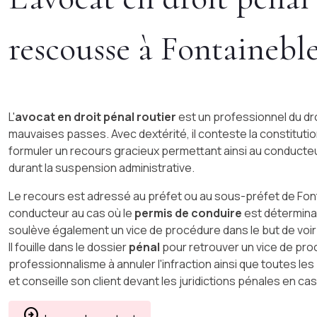
rescousse à Fontainebl
L'
avocat en droit pénal routier
est un professionnel du droi
mauvaises passes. Avec dextérité, il conteste la constitution
formuler un recours gracieux permettant ainsi au conducte
durant la suspension administrative.
Le recours est adressé au préfet ou au sous-préfet de Font
conducteur au cas où le
permis de conduire
est déterminan
soulève également un vice de procédure dans le but de voir 
Il fouille dans le dossier
pénal
pour retrouver un vice de procé
professionnalisme à annuler l'infraction ainsi que toutes les 
et conseille son client devant les juridictions pénales en ca
arrow_circle_right