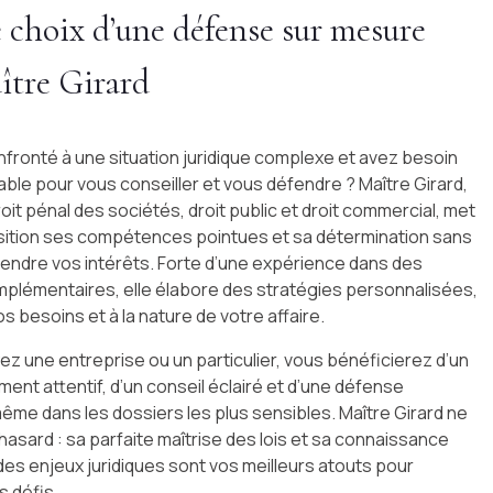
e choix d’une défense sur mesure
ître Girard
fronté à une situation juridique complexe et avez besoin
iable pour vous conseiller et vous défendre ? Maître Girard,
oit pénal des sociétés, droit public et droit commercial, met
sition ses compétences pointues et sa détermination sans
éfendre vos intérêts. Forte d’une expérience dans des
plémentaires, elle élabore des stratégies personnalisées,
s besoins et à la nature de votre affaire.
z une entreprise ou un particulier, vous bénéficierez d’un
t attentif, d’un conseil éclairé et d’une défense
ême dans les dossiers les plus sensibles. Maître Girard ne
 hasard : sa parfaite maîtrise des lois et sa connaissance
es enjeux juridiques sont vos meilleurs atouts pour
 défis.