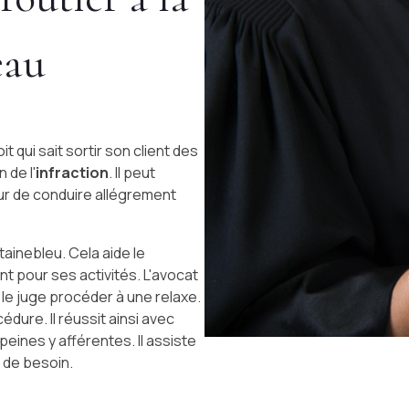
eau
t qui sait sortir son client des
 de l'
infraction
. Il peut
ur de conduire allégrement
ainebleu. Cela aide le
t pour ses activités. L'avocat
le juge procéder à une relaxe.
dure. Il réussit ainsi avec
peines y afférentes. Il assiste
s de besoin.