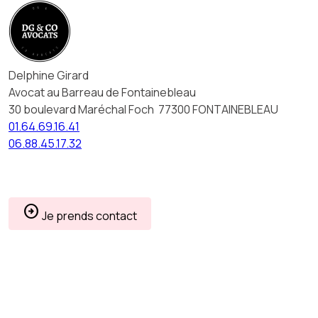
Panneau de gestion des cookies
Delphine Girard
Avocat au Barreau de Fontainebleau
30 boulevard Maréchal Foch
77300 FONTAINEBLEAU
01.64.69.16.41
06.88.45.17.32
arrow_circle_right
Je prends contact