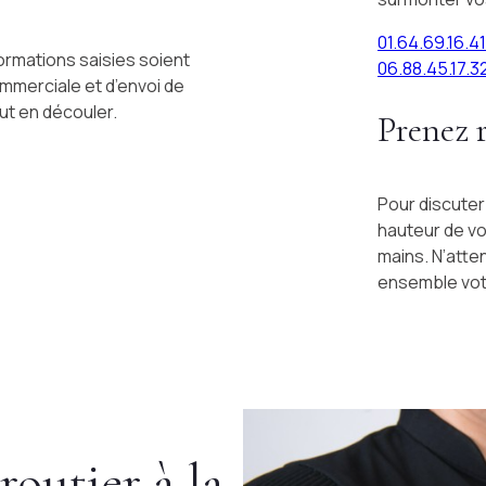
01.64.69.16.41
ormations saisies soient
06.88.45.17.3
ommerciale et d’envoi de
ut en découler.
Prenez 
Pour discuter
hauteur de vo
mains. N’atte
ensemble votr
routier à la