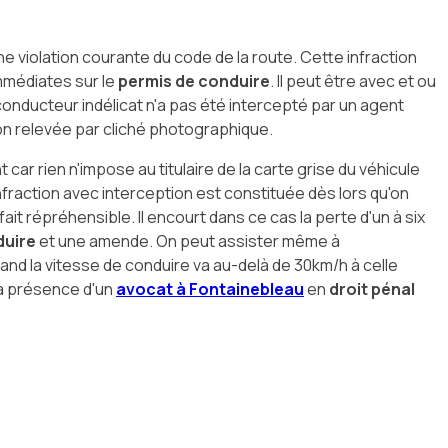
e violation courante du code de la route. Cette infraction
médiates sur le
permis de conduire
. Il peut être avec et ou
conducteur indélicat n'a pas été intercepté par un agent
ion relevée par cliché photographique.
 car rien n'impose au titulaire de la carte grise du véhicule
nfraction avec interception est constituée dès lors qu'on
 fait répréhensible. Il encourt dans ce cas la perte d'un à six
duire
et une amende. On peut assister même à
and la vitesse de conduire va au-delà de 30km/h à celle
la présence d'un
avocat à Fontainebleau
en
droit pénal